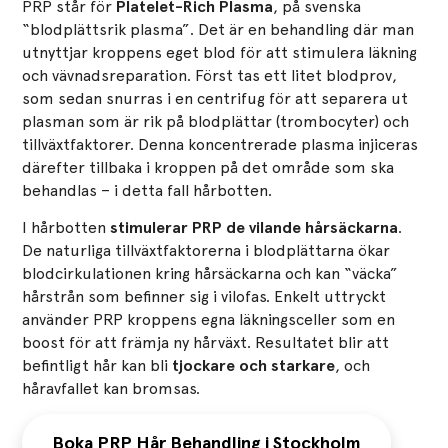
PRP står för
Platelet-Rich Plasma
, på svenska
“blodplättsrik plasma”. Det är en behandling där man
utnyttjar kroppens eget blod för att stimulera läkning
och vävnadsreparation. Först tas ett litet blodprov,
som sedan snurras i en centrifug för att separera ut
plasman som är rik på blodplättar (trombocyter) och
tillväxtfaktorer. Denna koncentrerade plasma injiceras
därefter tillbaka i kroppen på det område som ska
behandlas – i detta fall hårbotten.
I hårbotten
stimulerar PRP de vilande hårsäckarna
.
De naturliga tillväxtfaktorerna i blodplättarna ökar
blodcirkulationen kring hårsäckarna och kan “väcka”
hårstrån som befinner sig i vilofas. Enkelt uttryckt
använder PRP kroppens egna läkningsceller som en
boost för att främja ny hårväxt. Resultatet blir att
befintligt hår kan bli
tjockare och starkare
, och
håravfallet kan bromsas.
Boka PRP Hår Behandling i Stockholm