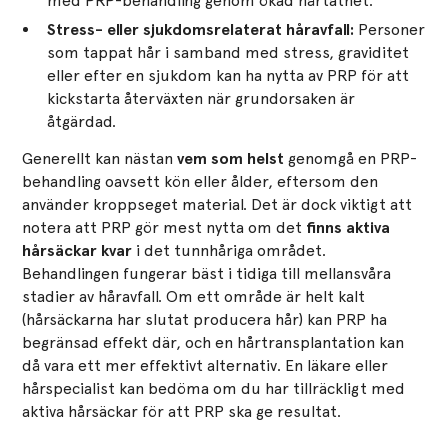
med PRP-behandling genom ökad hårtäthet.
Stress- eller sjukdomsrelaterat håravfall:
Personer
som tappat hår i samband med stress, graviditet
eller efter en sjukdom kan ha nytta av PRP för att
kickstarta återväxten när grundorsaken är
åtgärdad.
Generellt kan nästan
vem som helst
genomgå en PRP-
behandling oavsett kön eller ålder, eftersom den
använder kroppseget material. Det är dock viktigt att
notera att PRP gör mest nytta om det
finns aktiva
hårsäckar kvar
i det tunnhåriga området.
Behandlingen fungerar bäst i tidiga till mellansvåra
stadier av håravfall. Om ett område är helt kalt
(hårsäckarna har slutat producera hår) kan PRP ha
begränsad effekt där, och en hårtransplantation kan
då vara ett mer effektivt alternativ. En läkare eller
hårspecialist kan bedöma om du har tillräckligt med
aktiva hårsäckar för att PRP ska ge resultat.