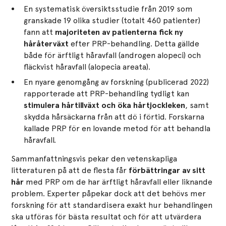
En systematisk översiktsstudie från 2019 som
granskade 19 olika studier (totalt 460 patienter)
fann att
majoriteten av patienterna fick ny
håråterväxt
efter PRP-behandling. Detta gällde
både för ärftligt håravfall (androgen alopeci) och
fläckvist håravfall (alopecia areata).
En nyare genomgång av forskning (publicerad 2022)
rapporterade att PRP-behandling tydligt kan
stimulera hårtillväxt och öka hårtjockleken
, samt
skydda hårsäckarna från att dö i förtid. Forskarna
kallade PRP för en lovande metod för att behandla
håravfall.
Sammanfattningsvis pekar den vetenskapliga
litteraturen på att de flesta får
förbättringar av sitt
hår
med PRP om de har ärftligt håravfall eller liknande
problem. Experter påpekar dock att det behövs mer
forskning för att standardisera exakt hur behandlingen
ska utföras för bästa resultat och för att utvärdera