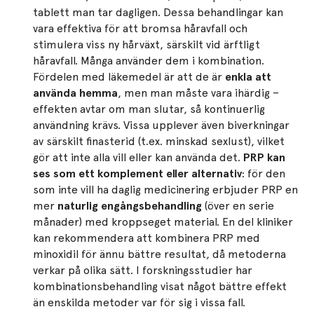
tablett man tar dagligen. Dessa behandlingar kan
vara effektiva för att bromsa håravfall och
stimulera viss ny hårväxt, särskilt vid ärftligt
håravfall. Många använder dem i kombination.
Fördelen med läkemedel är att de är
enkla att
använda hemma
, men man måste vara ihärdig –
effekten avtar om man slutar, så kontinuerlig
användning krävs. Vissa upplever även biverkningar
av särskilt finasterid (t.ex. minskad sexlust), vilket
gör att inte alla vill eller kan använda det.
PRP kan
ses som ett komplement eller alternativ
: för den
som inte vill ha daglig medicinering erbjuder PRP en
mer
naturlig engångsbehandling
(över en serie
månader) med kroppseget material. En del kliniker
kan rekommendera att kombinera PRP med
minoxidil för ännu bättre resultat, då metoderna
verkar på olika sätt. I forskningsstudier har
kombinationsbehandling visat något bättre effekt
än enskilda metoder var för sig i vissa fall.