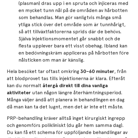
(plasman) dras upp i en spruta och injiceras med
en mycket tunn nål på de områden av hårbotten
som behandlas. Man gör vanligtvis många små
ytliga stick över det område som är tunnhårigt,
så att tillväxtfaktorerna sprids där de behövs.
Själva injektionsmomentet går snabbt och de
flesta upplever bara ett visst obehag. Ibland kan
en bedövningskräm appliceras på hårbotten före
nålsticken om man är känslig.
Hela besöket tar oftast omkring
30–60 minuter
, från
att blodprovet tas tills injektionerna är klara. Efteråt
kan du normalt
återgå direkt till dina vanliga
aktiviteter
utan någon längre återhämtningsperiod.
Många väljer ändå att planera in behandlingen en dag
då man kan ta det lugnt, men det är inte ett måste.
PRP-behandling kräver alltså inget kirurgiskt ingrepp
och genomförs polikliniskt (du går hem samma dag).
Du kan få ett schema för uppföljande behandlingar av