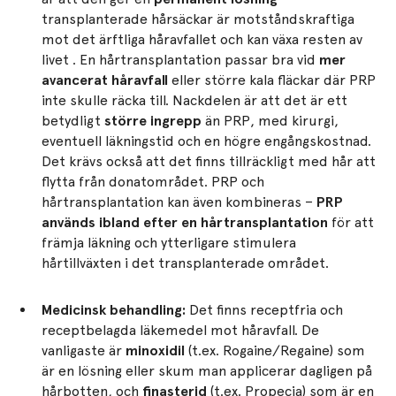
transplanterade hårsäckar är motståndskraftiga
mot det ärftliga håravfallet och kan växa resten av
livet . En hårtransplantation passar bra vid
mer
avancerat håravfall
eller större kala fläckar där PRP
inte skulle räcka till. Nackdelen är att det är ett
betydligt
större ingrepp
än PRP, med kirurgi,
eventuell läkningstid och en högre engångskostnad.
Det krävs också att det finns tillräckligt med hår att
flytta från donatområdet. PRP och
hårtransplantation kan även kombineras –
PRP
används ibland efter en hårtransplantation
för att
främja läkning och ytterligare stimulera
hårtillväxten i det transplanterade området.
Medicinsk behandling:
Det finns receptfria och
receptbelagda läkemedel mot håravfall. De
vanligaste är
minoxidil
(t.ex. Rogaine/Regaine) som
är en lösning eller skum man applicerar dagligen på
hårbotten, och
finasterid
(t.ex. Propecia) som är en