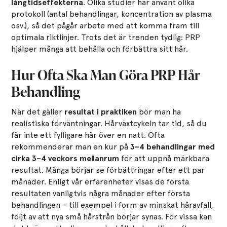
långtidseffekterna
. Olika studier har använt olika
protokoll (antal behandlingar, koncentration av plasma
osv.), så det pågår arbete med att komma fram till
optimala riktlinjer. Trots det är trenden tydlig: PRP
hjälper många att behålla och förbättra sitt hår.
Hur Ofta Ska Man Göra PRP Hår
Behandling
När det gäller
resultat i praktiken
bör man ha
realistiska förväntningar. Hårväxtcykeln tar tid, så du
får inte ett fylligare hår över en natt. Ofta
rekommenderar man en kur på
3–4 behandlingar med
cirka 3–4 veckors mellanrum
för att uppnå märkbara
resultat. Många börjar se förbättringar efter ett par
månader. Enligt vår erfarenheter visas de första
resultaten vanligtvis några månader efter första
behandlingen – till exempel i form av minskat håravfall,
följt av att nya små hårstrån börjar synas. För vissa kan