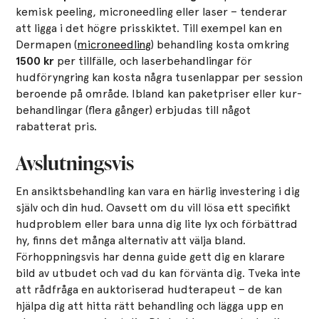
kemisk peeling, microneedling eller laser – tenderar
att ligga i det högre prisskiktet. Till exempel kan en
Dermapen (
microneedling
) behandling kosta omkring
1500 kr
per tillfälle​, och laserbehandlingar för
hudföryngring kan kosta några tusenlappar per session
beroende på område. Ibland kan paketpriser eller kur-
behandlingar (flera gånger) erbjudas till något
rabatterat pris.
Avslutningsvis
En ansiktsbehandling kan vara en härlig investering i dig
själv och din hud. Oavsett om du vill lösa ett specifikt
hudproblem eller bara unna dig lite lyx och förbättrad
hy, finns det många alternativ att välja bland.
Förhoppningsvis har denna guide gett dig en klarare
bild av utbudet och vad du kan förvänta dig. Tveka inte
att rådfråga en auktoriserad hudterapeut – de kan
hjälpa dig att hitta rätt behandling och lägga upp en