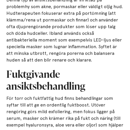
problemhy som akne, pormaskar eller väldigt oljig hud.
Hudterapeuten fokuserar extra på portömning (att
klämma/rena ut pormaskar och finnar) och använder
ofta djuprengörande produkter som löser upp talg
och döda hudceller. Ibland används också
antibakteriella moment som exempelvis LED-ljus eller
speciella masker som lugnar inflammation. Syftet är
att minska utbrott, rengöra porerna och balansera
huden så att den blir renare och klarare.
Fuktgivande
ansiktsbehandling
För torr och fuktfattig hud finns behandlingar som
syftar till att ge en ordentlig fuktboost. Utöver
rengöring görs mild exfoliering, men fokus ligger på
serum, masker och krämer rika på fukt och näring (till
exempel hyaluronsyra, aloe vera eller oljor) som hjälper