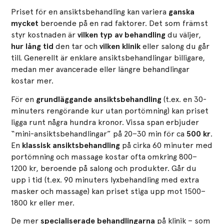
Priset för en ansiktsbehandling kan variera
ganska
mycket
beroende på en rad faktorer. Det som främst
styr kostnaden är
vilken typ av behandling
du väljer,
hur lång tid
den tar och
vilken klinik
eller salong du går
till​. Generellt är enklare ansiktsbehandlingar billigare,
medan mer avancerade eller längre behandlingar
kostar mer.
För en
grundläggande ansiktsbehandling
(t.ex. en 30-
minuters rengörande kur utan portömning) kan priset
ligga runt några hundra kronor. Vissa span erbjuder
“mini-ansiktsbehandlingar” på 20–30 min för ca
500 kr
​.
En
klassisk ansiktsbehandling
på cirka 60 minuter med
portömning och massage kostar ofta omkring 800–
1200 kr, beroende på salong och produkter. Går du
upp i tid (t.ex. 90 minuters lyxbehandling med extra
masker och massage) kan priset stiga upp mot 1500–
1800 kr eller mer​.
De mer
specialiserade behandlingarna
på klinik – som