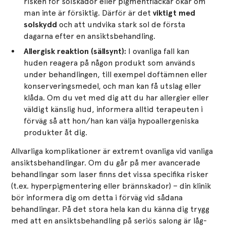
risken för solskador eller pigmentfläckar ökar om
man inte är försiktig. Därför är det
viktigt med
solskydd
och att undvika stark sol de första
dagarna efter en ansiktsbehandling​.
Allergisk reaktion (sällsynt):
I ovanliga fall kan
huden reagera på någon produkt som används
under behandlingen, till exempel doftämnen eller
konserveringsmedel, och man kan få utslag eller
klåda. Om du vet med dig att du har allergier eller
väldigt känslig hud, informera alltid terapeuten i
förväg så att hon/han kan välja hypoallergeniska
produkter åt dig.
Allvarliga komplikationer är extremt ovanliga vid vanliga
ansiktsbehandlingar. Om du går på mer avancerade
behandlingar som laser finns det vissa specifika risker
(t.ex. hyperpigmentering eller brännskador) – din klinik
bör informera dig om detta i förväg vid sådana
behandlingar. På det stora hela kan du känna dig trygg
med att en ansiktsbehandling på seriös salong är låg-