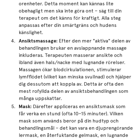
orenheter​. Detta moment kan kännas lite
obehagligt men ska inte göra ont – säg till din
terapeut om det känns för kraftigt. Alla steg
anpassas efter din smärtgräns och hudens
känslighet.
Ansiktsmassage:
Efter den mer "aktiva" delen av
behandlingen brukar en avslappnande massage
inkluderas. Terapeuten masserar ansikte och
ibland även hals/nacke med lugnande rörelser.
Massagen ökar blodcirkulationen, stimulerar
lymfflödet (vilket kan minska svullnad) och hjälper
dig dessutom att koppla av. Detta är ofta den
mest rofyllda delen av ansiktsbehandlingen som
många uppskattar.
Mask:
Därefter appliceras en ansiktsmask som
får verka en stund (ofta 10–15 minuter). Vilken
mask som används beror på din hudtyp och
behandlingsmål – det kan vara en djuprengörande
lermask, en återfuktande gelmask, en lugnande