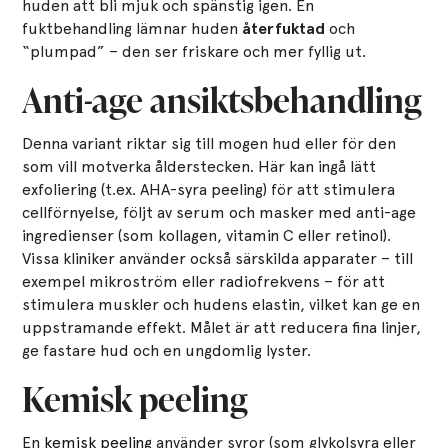
huden att bli mjuk och spänstig igen. En
fuktbehandling lämnar huden
återfuktad
och
“plumpad” – den ser friskare och mer fyllig ut.
Anti-age ansiktsbehandling
Denna variant riktar sig till mogen hud eller för den
som vill motverka ålderstecken. Här kan ingå lätt
exfoliering (t.ex. AHA-syra peeling) för att stimulera
cellförnyelse, följt av serum och masker med anti-age
ingredienser (som kollagen, vitamin C eller retinol).
Vissa kliniker använder också särskilda apparater – till
exempel mikroström eller radiofrekvens – för att
stimulera muskler och hudens elastin, vilket kan ge en
uppstramande effekt. Målet är att reducera fina linjer,
ge fastare hud och en ungdomlig lyster.
Kemisk peeling
En
kemisk peeling
använder syror (som glykolsyra eller