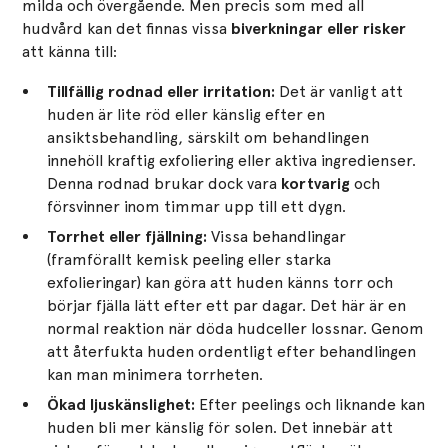
milda och övergående. Men precis som med all
hudvård kan det finnas vissa
biverkningar eller risker
att känna till:
Tillfällig rodnad eller irritation:
Det är vanligt att
huden är lite röd eller känslig efter en
ansiktsbehandling, särskilt om behandlingen
innehöll kraftig exfoliering eller aktiva ingredienser.
Denna rodnad brukar dock vara
kortvarig
och
försvinner inom timmar upp till ett dygn​.
Torrhet eller fjällning:
Vissa behandlingar
(framförallt kemisk peeling eller starka
exfolieringar) kan göra att huden känns torr och
börjar fjälla lätt efter ett par dagar. Det här är en
normal reaktion när döda hudceller lossnar​. Genom
att återfukta huden ordentligt efter behandlingen
kan man minimera torrheten.
Ökad ljuskänslighet:
Efter peelings och liknande kan
huden bli mer känslig för solen. Det innebär att