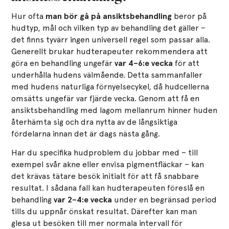
Hur ofta
man bör gå på ansiktsbehandling
beror på
hudtyp, mål och vilken typ av behandling det gäller –
det finns tyvärr ingen universell regel som passar alla.
Generellt brukar hudterapeuter rekommendera att
göra en behandling ungefär
var 4–6:e vecka
för att
underhålla hudens välmående​. Detta sammanfaller
med hudens naturliga förnyelsecykel, då hudcellerna
omsätts ungefär var fjärde vecka​. Genom att få en
ansiktsbehandling med lagom mellanrum hinner huden
återhämta sig och dra nytta av de långsiktiga
fördelarna innan det är dags nästa gång.
Har du specifika hudproblem du jobbar med – till
exempel svår akne eller envisa pigmentfläckar – kan
det krävas tätare besök initialt för att få snabbare
resultat. I sådana fall kan hudterapeuten föreslå en
behandling
var 2–4:e vecka
under en begränsad period
tills du uppnår önskat resultat​. Därefter kan man
glesa ut besöken till mer normala intervall för