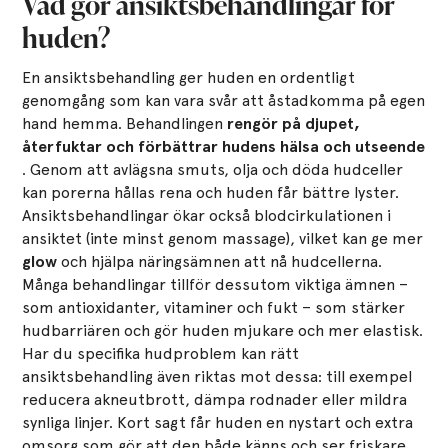
Vad gör ansiktsbehandlingar för
huden?
En ansiktsbehandling ger huden en ordentligt
genomgång som kan vara svår att åstadkomma på egen
hand hemma. Behandlingen
rengör på djupet,
återfuktar och förbättrar hudens hälsa och utseende
. Genom att avlägsna smuts, olja och döda hudceller
kan porerna hållas rena och huden får bättre lyster.
Ansiktsbehandlingar ökar också blodcirkulationen i
ansiktet (inte minst genom massage), vilket kan ge mer
glow
och hjälpa näringsämnen att nå hudcellerna.
Många behandlingar tillför dessutom viktiga ämnen –
som antioxidanter, vitaminer och fukt – som stärker
hudbarriären och gör huden mjukare och mer elastisk.
Har du specifika hudproblem kan rätt
ansiktsbehandling även riktas mot dessa: till exempel
reducera akneutbrott, dämpa rodnader eller mildra
synliga linjer. Kort sagt får huden en nystart och extra
omsorg som gör att den både känns och ser friskare