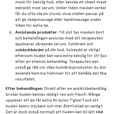
mask för känslig hud, eller kanske en sheet mask
indränkt med serum​. Under tiden masken verkar
får du ofta vila en stund; vissa ställen passar på
att ge skalpmassage eller handmassage under
tiden för extra lyx.
Avslutande produkter:
Till sist tas masken bort
och behandlingen avslutas med att terapeuten
applicerar vårdande serum, fuktkräm och
solskyddskräm
på din hud. Solskydd är viktigt
eftersom huden kan vara extra känslig för UV-ljus
efter en intensiv behandling​. Terapeuten kan
också ge råd om vilka hudvårdsprodukter du bör
använda hemma framöver för att behålla det fina
resultatet.
Efter behandlingen:
Direkt efter en ansiktsbehandling
brukar huden kännas väldigt ren och fräsch. Många
upplever att de får extra fin lyster ("glow") och att
huden känns mjukare och mer återfuktad än vanligt.
Det är dock också normalt att huden kan bli lätt
röd