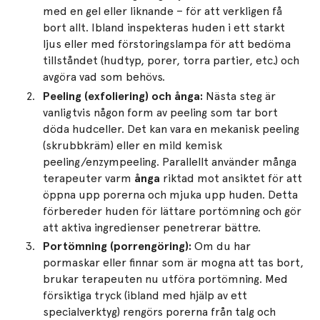
med en gel eller liknande – för att verkligen få
bort allt. Ibland inspekteras huden i ett starkt
ljus eller med förstoringslampa för att bedöma
tillståndet (hudtyp, porer, torra partier, etc.) och
avgöra vad som behövs.
Peeling (exfoliering) och ånga:
Nästa steg är
vanligtvis någon form av peeling som tar bort
döda hudceller. Det kan vara en mekanisk peeling
(skrubbkräm) eller en mild kemisk
peeling/enzympeeling. Parallellt använder många
terapeuter varm
ånga
riktad mot ansiktet för att
öppna upp porerna och mjuka upp huden​. Detta
förbereder huden för lättare portömning och gör
att aktiva ingredienser penetrerar bättre.
Portömning (porrengöring):
Om du har
pormaskar eller finnar som är mogna att tas bort,
brukar terapeuten nu utföra portömning. Med
försiktiga tryck (ibland med hjälp av ett
specialverktyg) rengörs porerna från talg och