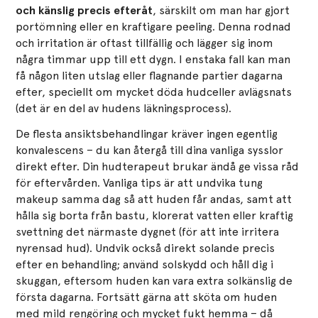
och känslig precis efteråt
, särskilt om man har gjort
portömning eller en kraftigare peeling. Denna rodnad
och irritation är oftast tillfällig och lägger sig inom
några timmar upp till ett dygn​. I enstaka fall kan man
få någon liten utslag eller flagnande partier dagarna
efter, speciellt om mycket döda hudceller avlägsnats
(det är en del av hudens läkningsprocess)​.
De flesta ansiktsbehandlingar kräver ingen egentlig
konvalescens – du kan återgå till dina vanliga sysslor
direkt efter. Din hudterapeut brukar ändå ge vissa råd
för eftervården. Vanliga tips är att undvika tung
makeup samma dag så att huden får andas, samt att
hålla sig borta från bastu, klorerat vatten eller kraftig
svettning det närmaste dygnet (för att inte irritera
nyrensad hud). Undvik också direkt solande precis
efter en behandling; använd solskydd och håll dig i
skuggan, eftersom huden kan vara extra solkänslig de
första dagarna​. Fortsätt gärna att sköta om huden
med mild rengöring och mycket fukt hemma – då