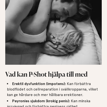
Vad kan P-Shot hjälpa till med
Erektil dysfunktion (impotens):
Kan förbättra
blodflödet och cellreparation i svällkropparna, vilket
kan ge hårdare och mer hållbara erektioner.
Peyronies sjukdom (krokig penis):
Kan minska
ärrvävnad och förbättra penisens räthet.