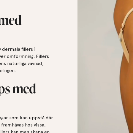
t med
dermala fillers i
er omformning. Fillers
ns naturliga vävnad,
oringen.
ips med
ningar som kan uppstå där
framhävas hos vissa,
llers kan man skapa en