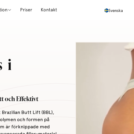
tion
Priser
Kontakt
Svenska
s i
t och Effektivt
Brazilian Butt Lift (BBL),
 volymen och formen på
som är förknippade med
avancerade filler-material