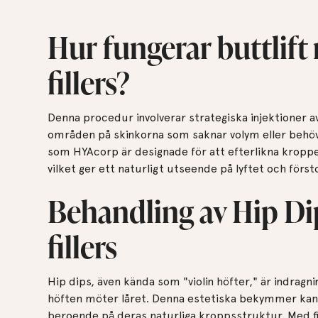
Hur fungerar buttlif
fillers?
Denna procedur involverar strategiska injektioner av 
områden på skinkorna som saknar volym eller behöv
som HYAcorp är designade för att efterlikna kroppe
vilket ger ett naturligt utseende på lyftet och först
Behandling av Hip D
fillers
Hip dips, även kända som "violin höfter," är indrag
höften möter låret. Denna estetiska bekymmer kan 
beroende på deras naturliga kroppsstruktur. Med fi