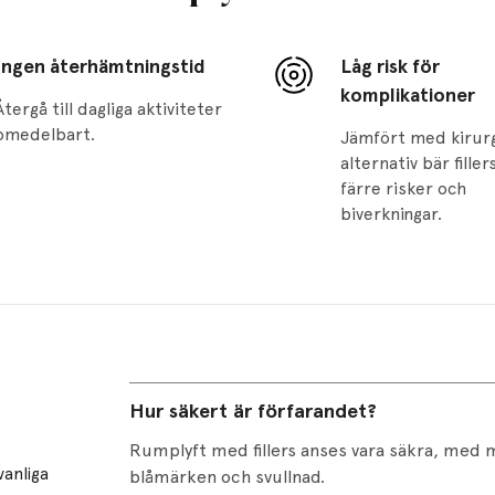
Ingen återhämtningstid
Låg risk för
komplikationer
Återgå till dagliga aktiviteter
omedelbart.
Jämfört med kirur
alternativ bär fille
färre risker och
biverkningar.
Hur säkert är förfarandet?
Rumplyft med fillers anses vara säkra, med mi
vanliga
blåmärken och svullnad.