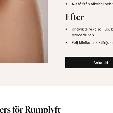
Avstå från alkohol oc
Efter
Undvik direkt solljus,
proceduren.
Följ klinikens riktlinj
Boka tid
lers för Rumplyft