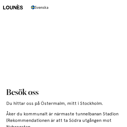
Svenska
Kontakta oss
Har du frågor eller feedback? Skicka oss ett meddelande så
återkommer vi så snart som möjligt.
Besök oss
Du hittar oss på Östermalm, mitt i Stockholm.
Åker du kommunalt är närmaste tunnelbanan Stadion
(Rekommendationen är att ta Södra utgången mot
Nybrogatan.