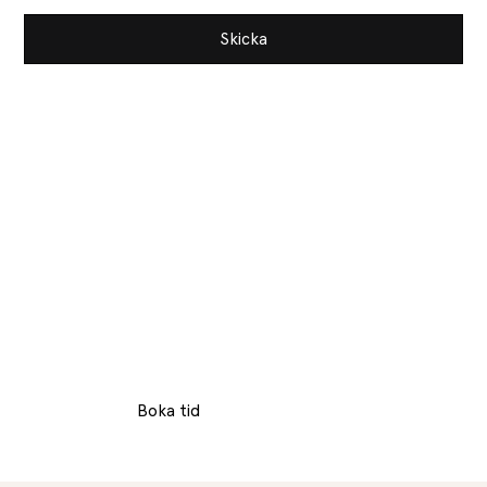
Ledande inom
Skönhetsinnovation
Lounes skönhetssalong, belägen i hjärtat av Stockholm,
är en oas av avkoppling och skönhetsbehandlingar. Med
ett fokus på att erbjuda sina kunder en lyxig och
personlig upplevelse.
Boka tid
Kontakta oss