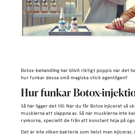
Botox-behandling har blivit riktigt poppis när det ha
hur funkar dessa små magiska stick egentligen?
Hur funkar Botox-injekti
Så här ligger det till: När du får Botox injicerat så s
musklerna att slappna av. Så när musklerna inte kan 
rynkorna, speciellt de från att konstant höja på ög
Det är inte vilken bakterie som helst man injicerar