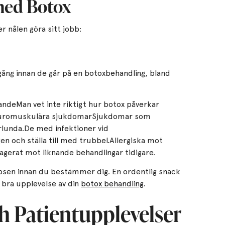
med Botox
r nålen göra sitt jobb:
 gång innan de går på en botoxbehandling, bland
deMan vet inte riktigt hur botox påverkar
euromuskulära sjukdomarSjukdomar som
rlunda.De med infektioner vid
gen och ställa till med trubbel.Allergiska mot
eagerat mot liknande behandlingar tidigare.
ipsen innan du bestämmer dig. En ordentlig snack
 bra upplevelse av din
botox behandling
.
ch Patientupplevelser