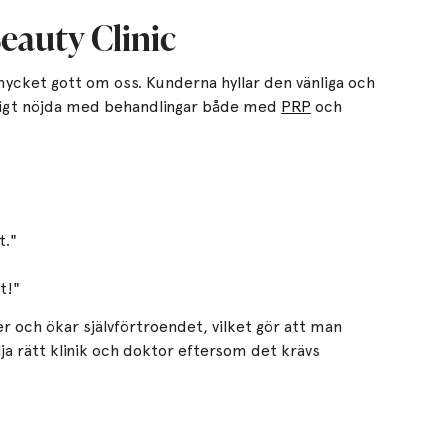
eauty Clinic
cket gott om oss. Kunderna hyllar den vänliga och
ktigt nöjda med behandlingar både med
PRP
och
t."
t!"
jer och ökar självförtroendet, vilket gör att man
välja rätt klinik och doktor eftersom det krävs