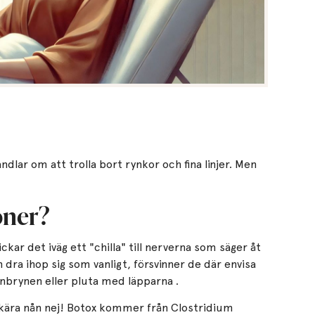
ndlar om att trolla bort rynkor och fina linjer. Men
oner?
kickar det iväg ett "chilla" till nerverna som säger åt
dra ihop sig som vanligt, försvinner de där envisa
onbrynen eller pluta med läpparna .
, kära nån nej! Botox kommer från Clostridium