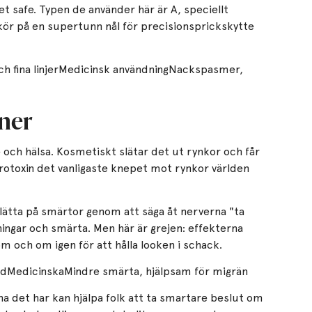
et safe. Typen de använder här är A, speciellt
kör på en supertunn nål för precisionsprickskytte
 fina linjerMedicinsk användningNackspasmer,
oner
 och hälsa. Kosmetiskt slätar det ut rynkor och får
urotoxin det vanligaste knepet mot rynkor världen
 lätta på smärtor genom att säga åt nerverna "ta
ingar och smärta. Men här är grejen: effekterna
m och om igen för att hålla looken i schack.
udMedicinskaMindre smärta, hjälpsam för migrän
rna det har kan hjälpa folk att ta smartare beslut om