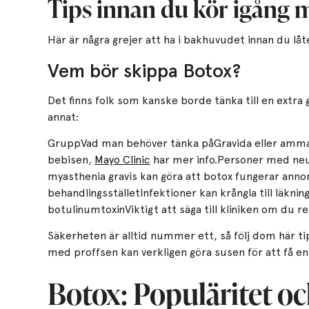
Tips innan du kör igång 
Här är några grejer att ha i bakhuvudet innan du låte
Vem bör skippa Botox?
Det finns folk som kanske borde tänka till en extra
annat:
GruppVad man behöver tänka påGravida eller amman
bebisen,
Mayo Clinic
har mer info.Personer med n
myasthenia gravis kan göra att botox fungerar anno
behandlingsställetInfektioner kan krångla till läknin
botulinumtoxinViktigt att säga till kliniken om du r
Säkerheten är alltid nummer ett, så följ dom här t
med proffsen kan verkligen göra susen för att få en
Botox: Populäritet o