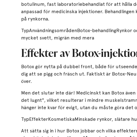
botulinum, fast laboratoriebehandlat för att hålla d
anpassad för medicinska injektioner. Behandlingen 
på rynkorna.
TypAnvändningsområdenBotox-behandlingRynkor och
mycket svett, migrän med mera
Effekter av Botox-injekti
Botox gör nytta på dubbel front, både för utseende
dig att se pigg och fräsch ut. Faktiskt är Botox-Ne
över.
Men det slutar inte där! Medicinskt kan Botox även
det lugnt", vilket resulterar i mindre muskelstramn
hänger inte kvar för evigt, utan du måste göra det o
TypEffekterKosmetiskaMinskade rynkor, slätare h
Att sätta sig in i hur Botox jobbar och vilka effekte