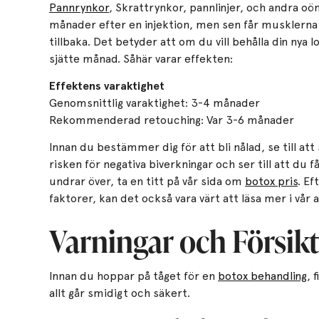
Pannrynkor
, Skrattrynkor, pannlinjer, och andra o
månader efter en injektion, men sen får musklern
tillbaka. Det betyder att om du vill behålla din nya l
sjätte månad. Såhär varar effekten:
Effektens varaktighet
Genomsnittlig varaktighet: 3-4 månader
Rekommenderad retouching: Var 3-6 månader
Innan du bestämmer dig för att bli nålad, se till at
risken för negativa biverkningar och ser till att du 
undrar över, ta en titt på vår sida om
botox pris
. Ef
faktorer, kan det också vara värt att läsa mer i vår
Varningar och Försik
Innan du hoppar på tåget för en
botox behandling
, 
allt går smidigt och säkert.