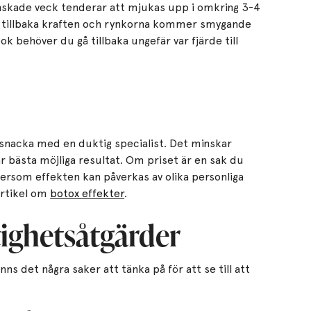
önskade veck tenderar att mjukas upp i omkring 3-4
a tillbaka kraften och rynkorna kommer smygande
ook behöver du gå tillbaka ungefär var fjärde till
t snacka med en duktig specialist. Det minskar
får bästa möjliga resultat. Om priset är en sak du
tersom effekten kan påverkas av olika personliga
 artikel om
botox effekter
.
tighetsåtgärder
finns det några saker att tänka på för att se till att