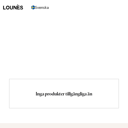
Svenska
Butik
Nedan hittar du alla produkter i vår kollektion.
Inga produkter tillgängliga än