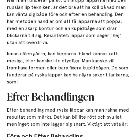
När man funderar på att piffa upp läpparna med den
russian lip tekniken, är det bra att ha koll på vad man
kan vänta sig både före och efter en behandling. Den
här metoden handlar om att få läpparna att poppa,
med en skarp kontur och en kupidbåge som drar
blickarna till sig. Resultatet: läppar som säger "hej"
utan att överdriva.
Innan nålen går in, kan läpparna ibland kännas rätt
mesiga, eller kanske lite otydliga. Man kanske vill
framhäva formen eller bara fixera kupidbågen. De som
funderar på ryska läppar kan ha några saker i tankarna,
som:
Efter Behandlingen
Efter behandling med ryska läppar kan man räkna med
resultat som märks. Det kan bli lite rött och svullet
men inget som inte lägger sig snart. Viktigt att veta är:
Före och Efter Behandling