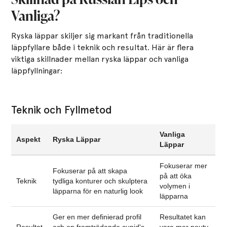
Vanliga?
Ryska läppar skiljer sig markant från traditionella
läppfyllare både i teknik och resultat. Här är flera
viktiga skillnader mellan ryska läppar och vanliga
läppfyllningar:
Teknik och Fyllmetod
Vanliga
Aspekt
Ryska Läppar
Läppar
Fokuserar mer
Fokuserar på att skapa
på att öka
Teknik
tydliga konturer och skulptera
volymen i
läpparna för en naturlig look
läpparna
Ger en mer definierad profil
Resultatet kan
Resultat
och en framträdande cupid's
vara mer pouty